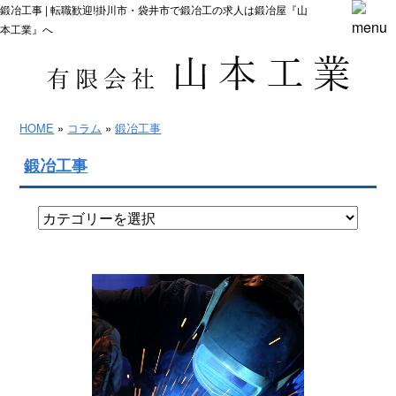
鍛冶工事 | 転職歓迎!掛川市・袋井市で鍛冶工の求人は鍛冶屋『山
本工業』へ
HOME
»
コラム
»
鍛冶工事
鍛冶工事