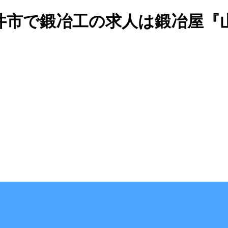
・袋井市で鍛冶工の求人は鍛冶屋『