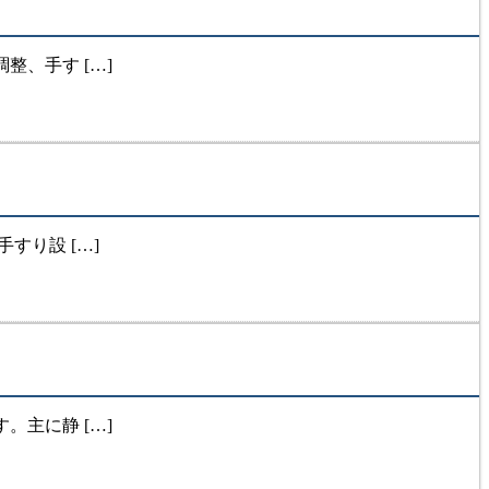
、手す […]
り設 […]
主に静 […]