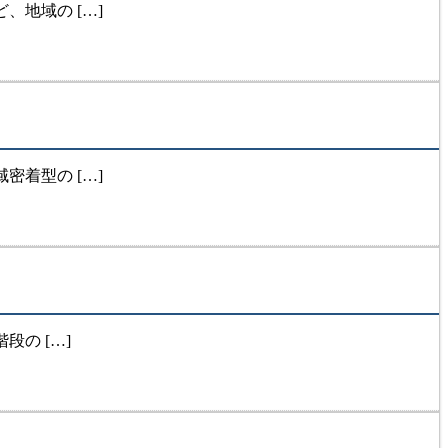
地域の […]
着型の […]
の […]