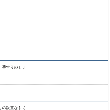
すりの […]
設置な […]